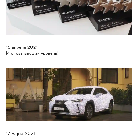
16
апреля
2021
И снова высший уровень!
17
марта
2021